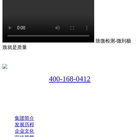
致微检测-微到极
致就是质量
400-168-0412
全国咨询热线：
总部: 长沙市岳麓区检验检测特色产业园A1栋5楼
分部: 东莞市万江街道振兴路117号美库产业园B栋5楼
关于致微
集团简介
发展历程
企业文化